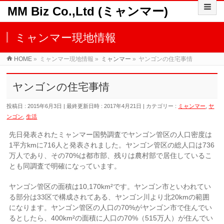
MM Biz Co.,Ltd (ミャンマー)
ミャンマー現地情報
HOME
»
ミャンマー現地情報
»
ミャンマー
»
ヤンゴンの住宅事情
ヤンゴンの住宅事情
投稿日 : 2015年6月3日
最終更新日時 : 2017年4月21日
カテゴリー :
ミャンマー
,
ヤ
ンゴン
,
生活
先日発表されたミャンマー国勢調査でヤンゴン管区の人口密度は
1平方kmに716人と発表されました。ヤンゴン管区の総人口は736
万人であり、その70%は都市部、残りは農村部で居住しているこ
とも同調査で明確になっています。
ヤンゴン管区の面積は10,170km²です。ヤンゴン市といわれてい
る部分は33区で構成されてある、ヤンゴン川より北20kmの範囲
になります。ヤンゴン管区の人口の70%がヤンゴン市で住んでい
るとしたら、400km²の面積に人口の70%（515万人）が住んでい