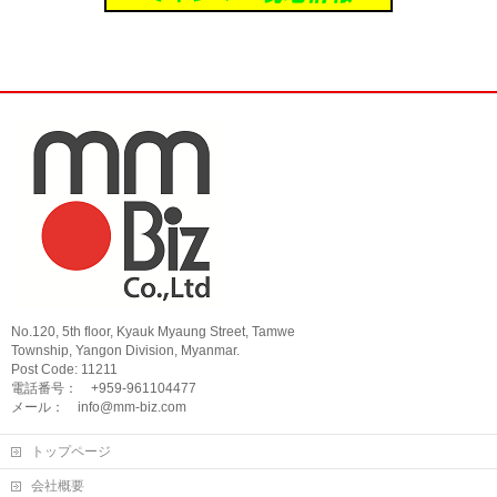
No.120, 5th floor, Kyauk Myaung Street, Tamwe
Township, Yangon Division, Myanmar.
Post Code: 11211
電話番号： +959-961104477
メール： info@mm-biz.com
トップページ
会社概要