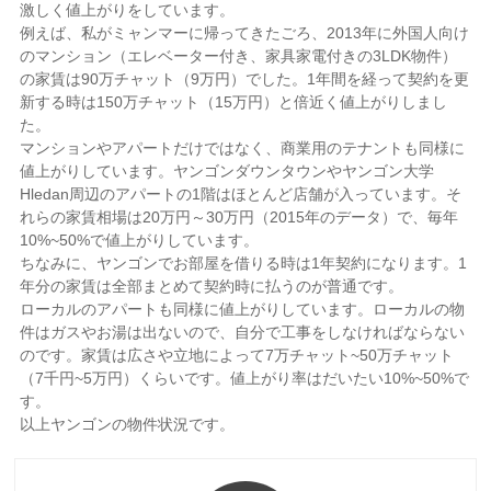
激しく値上がりをしています。
例えば、私がミャンマーに帰ってきたごろ、2013年に外国人向け
のマンション（エレベーター付き、家具家電付きの3LDK物件）
の家賃は90万チャット（9万円）でした。1年間を経って契約を更
新する時は150万チャット（15万円）と倍近く値上がりしまし
た。
マンションやアパートだけではなく、商業用のテナントも同様に
値上がりしています。ヤンゴンダウンタウンやヤンゴン大学
Hledan周辺のアパートの1階はほとんど店舗が入っています。そ
れらの家賃相場は20万円～30万円（2015年のデータ）で、毎年
10%~50%で値上がりしています。
ちなみに、ヤンゴンでお部屋を借りる時は1年契約になります。1
年分の家賃は全部まとめて契約時に払うのが普通です。
ローカルのアパートも同様に値上がりしています。ローカルの物
件はガスやお湯は出ないので、自分で工事をしなければならない
のです。家賃は広さや立地によって7万チャット~50万チャット
（7千円~5万円）くらいです。値上がり率はだいたい10%~50%で
す。
以上ヤンゴンの物件状況です。