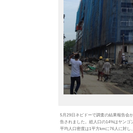
5月29日ネピドーで調査の結果報告会
告されました。総人口の14%はヤンゴ
平均人口密度は1平方kmに76人に対し