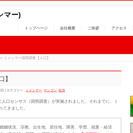
ャンマー)
トップページ
会社概要
ご挨拶
アクセス
»
ミャンマー国勢調査【人口】
口】
2日
カテゴリー :
ミャンマー
,
ヤンゴン
,
生活
ぶりに人口センサス（国勢調査）が実施されました。それまでに、ミ
されてきました。
婚姻状況、宗教、出生地、居住地、障害、学歴、就業・経済