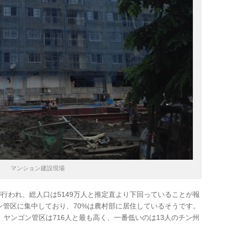
マンション建設現場
が行われ、総人口は5149万人と推定直より下回っていることが報
ン管区に集中しており、70%は農村部に居住しているそうです。
、ヤンゴン管区は716人と最も高く、一番低いのは13人のチン州