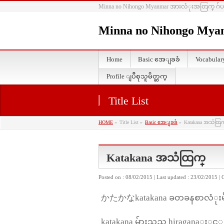
Minna no Nihongo Myanmar အားလံုးအတြက္ ဂ်ပန
Minna no Nihongo Mya
Home
Basic အေျခခံ
Vocabul
Profile ျပဳစုသူမိတ္ဆက္
Title List
HOME
»
Title List
»
Basic အေျခခံ
»
Katakana အသံထြက
Katakana အသံထြက္
Posted on : 08/02/2015
Last updated : 23/02/2015
かたかなkatakana ခတခနစာလံုးမ
katakana မ်ားသည္ hiraganaႏွင