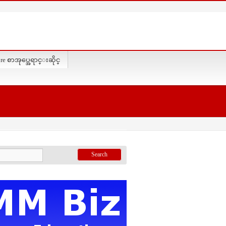
re စာအုပ္အေရာင္းဆိုင္