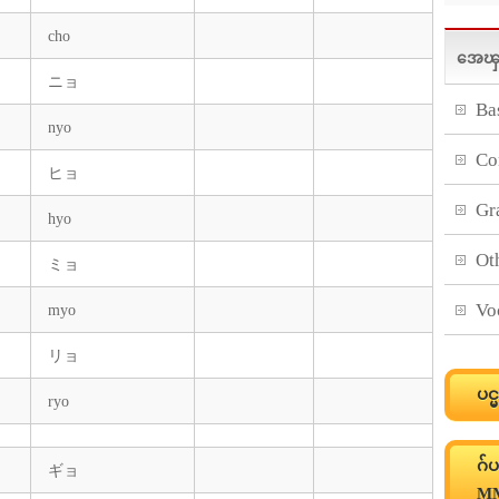
cho
အေၾက
ニョ
Ba
nyo
Co
ヒョ
Gr
hyo
Ot
ミョ
Vo
myo
リョ
ပင
ryo
ဂ်
ギョ
MM