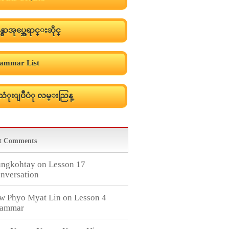
န္စာအုပ္အေရာင္းဆိုင္
ammar List
ံုးျပဳပံု လမ္းညြန္
t Comments
ngkohtay
on
Lesson 17
nversation
w Phyo Myat Lin
on
Lesson 4
ammar