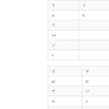
ラ
リ
ra
ri
ワ
wa
ン
n
ガ
ギ
ga
gi
ザ
ジ
za
ji