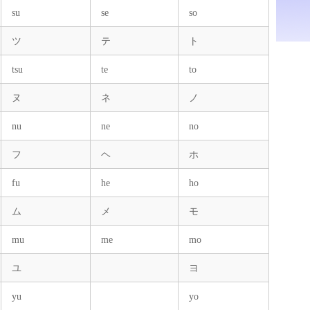
su
se
so
ツ
テ
ト
tsu
te
to
ヌ
ネ
ノ
nu
ne
no
フ
ヘ
ホ
fu
he
ho
ム
メ
モ
mu
me
mo
ユ
ヨ
yu
yo