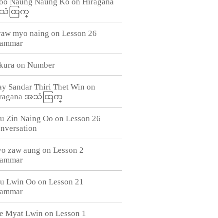
oo Naung Naung Ko
on
Hiragana
သံထြက္
aw myo naing
on
Lesson 26
ammar
kura
on
Number
y Sandar Thiri Thet Win
on
ragana အသံထြက္
u Zin Naing Oo
on
Lesson 26
nversation
o zaw aung
on
Lesson 2
ammar
u Lwin Oo
on
Lesson 21
ammar
e Myat Lwin
on
Lesson 1