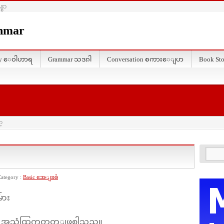
္စာ
nmar
ary ေဝါဟာရ
Grammar သဒၵါ
Conversation စကားေျပာ
Book Sto
္
Category :
Basic အေျခခံ
်ား
့္ အသံထြက္အတူတူျဖစ္ပါသည္။