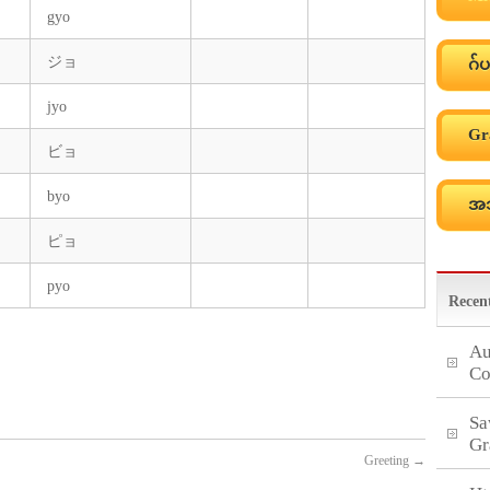
gyo
ジョ
ဂ်ပ
jyo
Gr
ビョ
byo
အသ
ピョ
pyo
Recen
Au
Co
Sa
Gr
Greeting
→