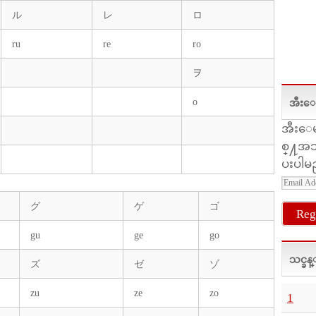
ル
レ
ロ
ru
re
ro
ヲ
o
အီးေမး
အီးေမးလ
စ္႔အသ
ပးပါမ
Email
Addre
グ
ゲ
ゴ
အီးေ
မး
gu
ge
go
လ္
သင္ခန
ズ
ゼ
ゾ
လိ
ပ္
zu
ze
zo
1
စာ