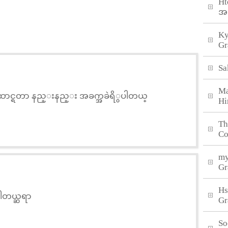
Ht
အ
Ky
Gr
Sa
Ma
င္ရတာ နည္းနည္း အခက္အခဲရိွပါတယ္
Hi
Th
Co
my
Gr
Hs
္ပါတယ္ဆရာ
Gr
So