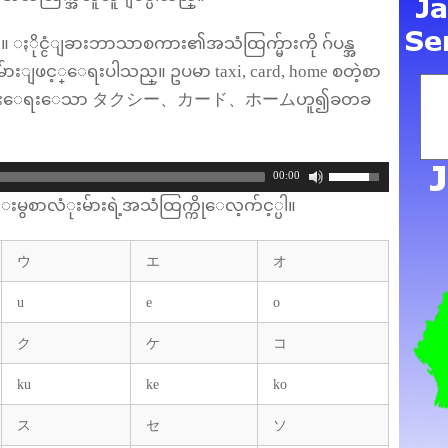
။ ႏိုင္ငံျခားဘာသာစကား၏အသံထြက္မ်ားကို ဂ်ပန္အ
ားျဖင့္ေရးပါသည္။ ဥပမာ taxi, card, home စတဲ့စာ
က္အတိုင္းေရးေသာ タクシー、カード、ホームဟူ၍ခတခ
00:00
ွစာလံုးမ်ားရဲ့အသံထြက္ကိုေလ့က်င့္ပါ။
ウ
エ
オ
u
e
o
ク
ケ
コ
ku
ke
ko
ス
セ
ソ