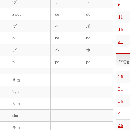
ヅ
デ
ド
6
zu/du
de
do
11
ブ
ベ
ボ
16
bu
be
bo
21
プ
ペ
ポ
သင္ခန
pu
pe
po
26
キョ
31
kyo
36
ショ
41
sho
46
チョ