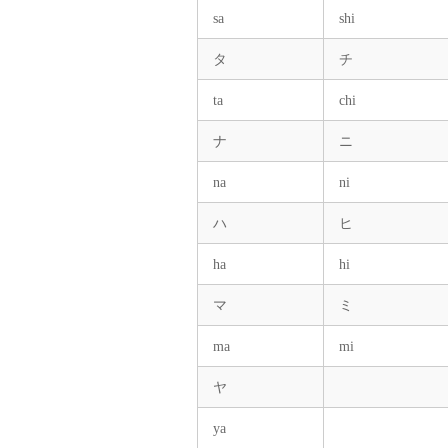
sa
shi
タ
チ
ta
chi
ナ
ニ
na
ni
ハ
ヒ
ha
hi
マ
ミ
ma
mi
ヤ
ya