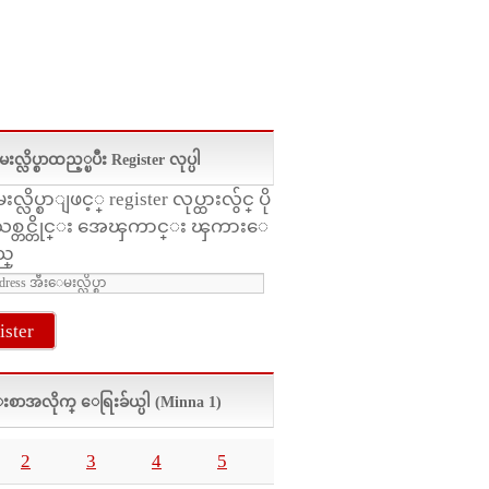
လ္လိပ္စာထည့္ၿပီး Register လုပ္ပါ
္လိပ္စာျဖင့္ register လုပ္ထားလွ်င္ ပို
စ္တင္တိုင္း အေၾကာင္း ၾကားေ
ည္
ss
္းစာအလိုက္ ေရြးခ်ယ္ပါ (Minna 1)
2
3
4
5