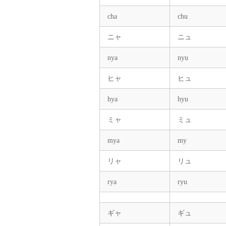
cha
chu
ニャ
ニュ
nya
nyu
ヒャ
ヒュ
hya
hyu
ミャ
ミュ
mya
my
リャ
リュ
rya
ryu
ギャ
ギュ