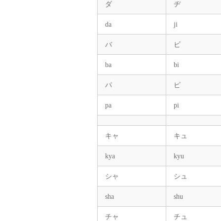
ダ
ヂ
da
ji
バ
ビ
ba
bi
パ
ピ
pa
pi
キャ
キュ
kya
kyu
シャ
シュ
sha
shu
チャ
チュ