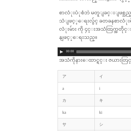
စာလံုးပံုစံဘဲ မတူျခင္းျဖစ္သည္
သံျဖင့္ေရးလွ်င္ ခတခနစာလံုးမ်
လံုးမ်ား ကို ၄င္းအသံထြ
နျဖင့္ေရးသည္။
00:00
အသံကိုနားေထာင္ရင္း ဇယားတြင္းမ
ア
イ
a
i
カ
キ
ka
ki
サ
シ