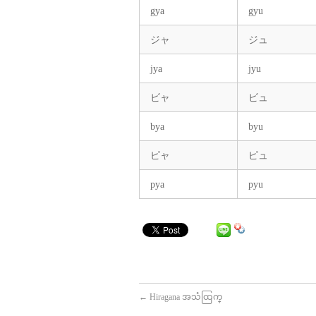
gya
gyu
ジャ
ジュ
jya
jyu
ビャ
ビュ
bya
byu
ピャ
ピュ
pya
pyu
←
Hiragana အသံထြက္