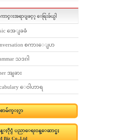
ာင္းအရာျဖင့္ ေရြးခ်ယ္ပါ
sic အေျခခံ
nversation စကားေျပာ
ammar သဒၵါ
her အျခား
cabulary ေဝါဟာရ
္မစာမ်က္ႏွာ
ပန္ႏိုင္ငံ ပညာေရးဝန္ေဆာင္မႈ
 Biz Co.,Ltd