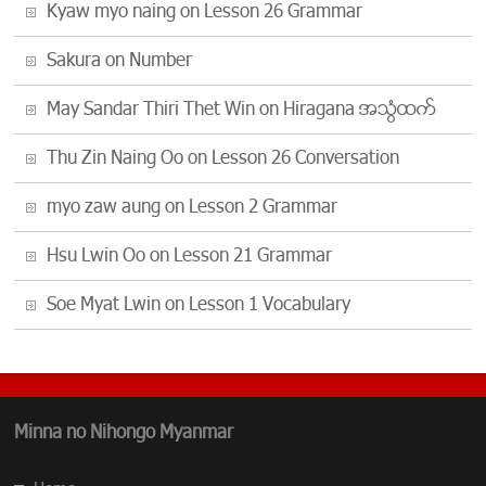
Kyaw myo naing
on
Lesson 26 Grammar
Sakura
on
Number
May Sandar Thiri Thet Win
on
Hiragana အသံထြက္
Thu Zin Naing Oo
on
Lesson 26 Conversation
myo zaw aung
on
Lesson 2 Grammar
Hsu Lwin Oo
on
Lesson 21 Grammar
Soe Myat Lwin
on
Lesson 1 Vocabulary
Minna no Nihongo Myanmar