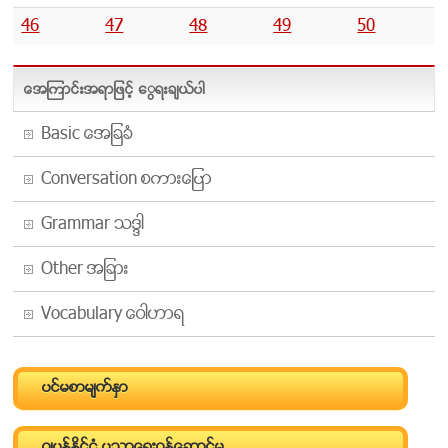
46
47
48
49
50
အေၾကာင္းအရာျဖင့္ ေရြးခ်ယ္ပါ
Basic အေျခခံ
Conversation စကားေျပာ
Grammar သဒၵါ
Other အျခား
Vocabulary ေဝါဟာရ
ပင္မစာမ်က္ႏွာ
ဂ်ပန္ႏိုင္ငံ ပညာေရးဝန္ေဆာင္မႈ