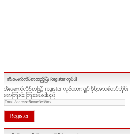
အီးေမးလ္လိပ္စာထည့္ၿပီး Register လုပ္ပါ
အီးေမးလ္လိပ္စာျဖင့္ register လုပ္ထားလွ်င္ ပိုစ္႔အသစ္တင္တိုင္း
အေၾကာင္း ၾကားေပးပါမည္
Email
Address
အီးေ
မး
လ္
လိ