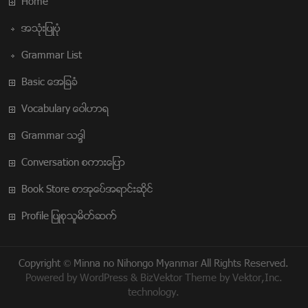
Home
အသံုးျပဳပံု
Grammar List
Basic အေျခခံ
Vocabulary ေဝါဟာရ
Grammar သဒၵါ
Conversation စကားေျပာ
Book Store စာအုပ္အေရာင္းဆိုင္
Profile ျပဳစုသူမိတ္ဆက္
Copyright ©
Minna no Nihongo Myanmar
All Rights Reserved.
Powered by
WordPress
&
BizVektor Theme
by
Vektor,Inc.
technology.